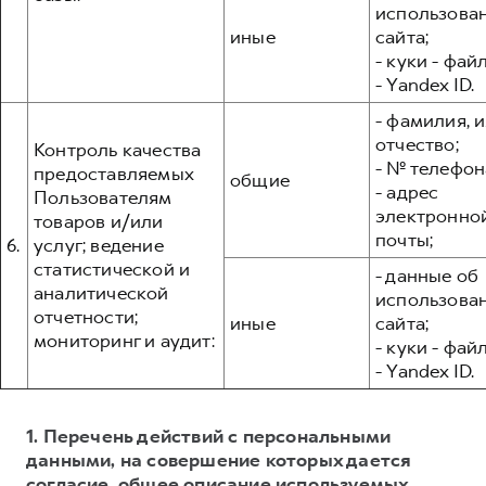
использова
иные
сайта;
- куки - фай
- Yandex ID.
- фамилия, и
отчество;
Контроль качества
- № телефон
предоставляемых
общие
- адрес
Пользователям
электронно
товаров и/или
почты;
6.
услуг; ведение
статистической и
- данные об
аналитической
использова
отчетности;
иные
сайта;
мониторинг и аудит:
- куки - фай
- Yandex ID.
1. Перечень действий с персональными
данными, на совершение которых дается
согласие, общее описание используемых