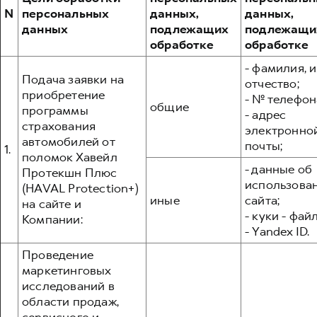
Сервис для корпоративных клиентов
N
персональных
данных,
данных,
HAVAL Лизинг
АКСЕССУАРЫ HAVAL
данных
подлежащих
подлежащи
обработке
обработке
Автомобильные аксессуары
- фамилия, и
АКСЕССУАРЫ HAVAL
Коллекция PRO
Подача заявки на
отчество;
Автомобильные аксессуары
Коллекция Базовая
приобретение
- № телефон
общие
программы
- адрес
Коллекция PRO
Коллекция Детская
страхования
электронно
Коллекция Базовая
автомобилей от
почты;
1.
поломок Хавейл
Коллекция Детская
- данные об
Протекшн Плюс
использова
(HAVAL Protection+)
иные
сайта;
на сайте и
- куки - фай
Компании:
- Yandex ID.
Проведение
маркетинговых
исследований в
области продаж,