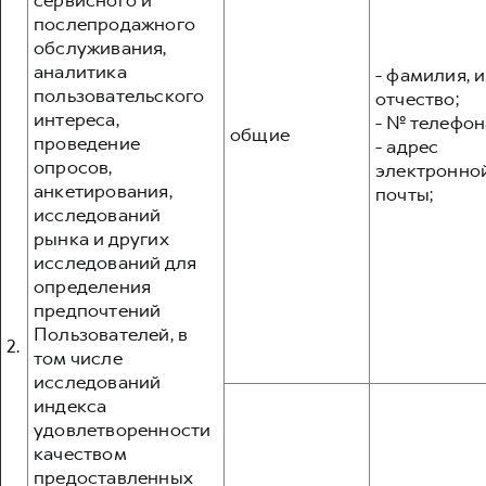
сервисного и
послепродажного
обслуживания,
аналитика
- фамилия, и
пользовательского
отчество;
интереса,
- № телефон
общие
проведение
- адрес
опросов,
электронно
анкетирования,
почты;
исследований
рынка и других
исследований для
определения
предпочтений
Пользователей, в
2.
том числе
исследований
индекса
удовлетворенности
качеством
предоставленных