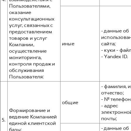
Пользователями,
оказание
консультационных
услуг, связанных с
- данные об
предоставлением
использова
товаров и услуг
иные
сайта;
Компании,
- куки - фай
осуществление
- Yandex ID.
мониторинга,
контроля продаж и
обслуживания
Пользователя:
- фамилия, и
отчество;
- № телефон
общие
- адрес
Формирование и
электронно
ведение Компанией
почты;
5.
единой клиентской
- данные об
базы: