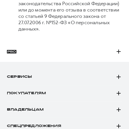
законодательства Российской Федерации)
или до момента его отзыва в соответствии
со статьей 9 Федерального закона от
27.07.2006 г. №152-ФЗ «О персональных
данных».
H3
H5
СЕРВИСЫ
H7
Автомобили в наличии
H9
ПОКУПАТЕЛЯМ
Заказать тест-драйв
Автомобили в наличии
Рассчитать кредит
ВЛАДЕЛЬЦАМ
Конфигуратор HAVAL
Записаться на сервис
Все о сервисе
Аксессуары HAVAL
СПЕЦПРЕДЛОЖЕНИЯ