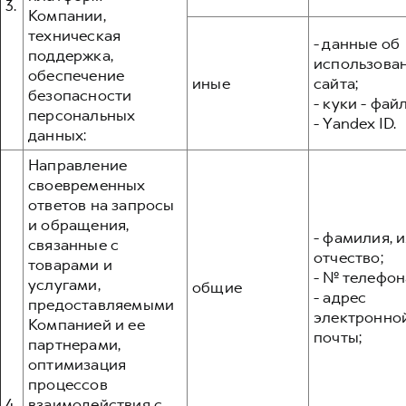
3.
Компании,
техническая
- данные об
поддержка,
использова
обеспечение
иные
сайта;
безопасности
- куки - фай
персональных
- Yandex ID.
данных:
Направление
своевременных
ответов на запросы
и обращения,
- фамилия, и
связанные с
отчество;
товарами и
- № телефон
услугами,
общие
- адрес
предоставляемыми
электронно
Компанией и ее
почты;
партнерами,
оптимизация
процессов
4.
взаимодействия с