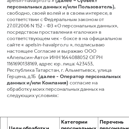
apelsin-havalpro.ru »
(далее – Субъект
персональных данных и/или Пользователь),
Тест-драйв
СЕРВИСНОЕ ОБСЛУЖИВАНИЕ
О дилере
свободно, своей волей и в своем интересе, в
Трейд-ин
Нулевое ТО
Наша команда
соответствии с Федеральным законом от
27.07.2006 N 152 - ФЗ «О персональных данных»,
Программа «Помощь на дороге»
Контакты
H7
H9
посредством проставления «галочки» в
от 3 799 000 ₽
от 4 799 000 ₽
КРЕДИТ И СТРАХОВАНИЕ
Регламенты технического обслуживания
соответствующем чек – боксе в на официальном
сайте « apelsin-havalpro.ru », подписываю
Кредитный калькулятор
Электронный ПТС
настоящее Согласие и выражаю ООО
Страхование
«Апельсин-Авто» ИНН 1644088052 ОГРН
1161690138169, адрес юр. лица: 423453,
Кредит
ПОДДЕРЖКА
Республика Татарстан, г. Альметьевск, улица
GWM Безопасность
Герцена, д.1Б
(далее - Оператор персональных
данных и/или Компания)
согласие на
КОРПОРАТИВНЫМ КЛИЕНТАМ
Гарантия HAVAL
обработку моих персональных данных на
Для малого бизнеса
Мобильное приложение GWM
следующих условиях:
Корпоративным клиентам
Программа «HAVAL Защита+»
Крупным корпоративным клиентам
Руководства по эксплуатации
Система управления автопарком GWM Fleet
Подписки
Категории
Перечень
Цели обработки
персональных
персональ