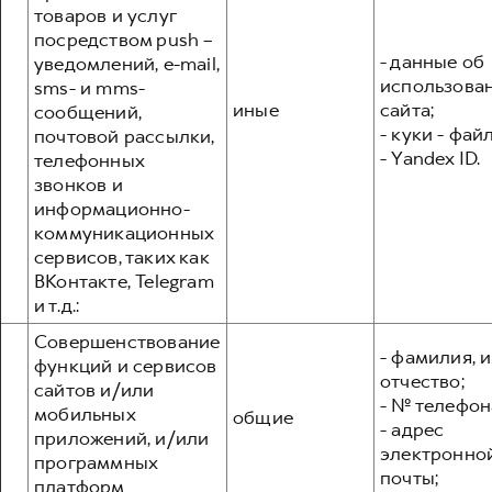
товаров и услуг
посредством push –
- данные об
уведомлений, e-mail,
использова
sms- и mms-
иные
сайта;
сообщений,
- куки - фай
почтовой рассылки,
- Yandex ID.
телефонных
звонков и
информационно-
коммуникационных
сервисов, таких как
ВКонтакте, Telegram
и т.д.:
Совершенствование
- фамилия, и
функций и сервисов
отчество;
сайтов и/или
- № телефон
мобильных
общие
- адрес
приложений, и/или
электронно
программных
почты;
платформ