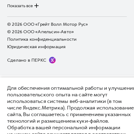
информационный характер и не является публичной офертой.
****На некоторых автомобилях HAVAL может отсутствовать
Коллекция Базовая
Показать все
Коллекция Базовая
Все цены, указанные на данном сайте, носят информационный
система / устройство вызова экстренных оперативных служб
характер и являются максимально рекомендуемыми
Коллекция Детская
(блок ЭРА-ГЛОНАСС).
Коллекция Детская
розничными ценами по расчетам дистрибьютора (ООО «Грейт
Волл Мотор Рус»). Для получения подробной информации
© 2026 ООО «Грейт Волл Мотор Рус»
просьба обращаться к ближайшему официальному дилеру ООО
© 2026 ООО «Апельсин-Авто»
«Грейт Волл Мотор Рус» либо по телефону Горячей линии 8 (800)
Политика конфиденциальности
511-59-86, либо на сайте. Опубликованная на данном сайте
информация может быть изменена в любое время без
Юридическая информация
предварительного уведомления.
Сделано в ПЕРКС
Для обеспечения оптимальной работы и улучшени
пользовательского опыта на сайте могут
использоваться системы веб-аналитики (в том
числе Яндекс.Метрика). Продолжая использование
сайта, Вы соглашаетесь с применением указанных
технологий и размещением куки-файлов.
Обработка вашей персональной информации