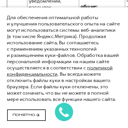
уведомлений,
общие:
рассылок,
информационных и
Для обеспечения оптимальной работы
рекламных
и улучшения пользовательского опыта на сайте
сообщений и
могут использоваться системы веб-аналитики
материалов в том
3.11.
(в том числе Яндекс.Метрика). Продолжая
числе, но не
использование сайта, Вы соглашаетесь
ограничиваясь, о
с применением указанных технологий
продукции и
и размещением куки-файлов. Обработка вашей
услугах,
персональной информации на нашем сайте
презентаций, о
иные:
осуществляется в соответствии с
политикой
новостях брендов
конфиденциальности
. Вы всегда можете
HAVAL, GWM,
отключить файлы куки в настройках вашего
посредством e-mail
браузера. Если файлы куки отключены, это
рассылки:
может означать, что вы не можете в полной
мере использовать все функции нашего сайта.
общие:
Получение
ПОНЯТНО
предложения на