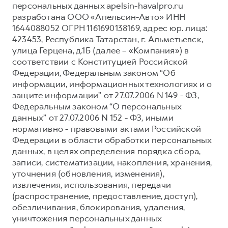
персональных данных apelsin-havalpro.ru
Тест-драйв
СЕРВИСНОЕ ОБСЛУЖИВАНИЕ
О дилере
разработана ООО «Апельсин-Авто» ИНН
1644088052 ОГРН 1161690138169, адрес юр. лица:
Трейд-ин
Нулевое ТО
Наша команда
423453, Республика Татарстан, г. Альметьевск,
H7
H9
Программа «Помощь на дороге»
Контакты
улица Герцена, д.1Б (далее – «Компания») в
от 3 799 000 ₽
от 4 799 000 ₽
соответствии с Конституцией Российской
КРЕДИТ И СТРАХОВАНИЕ
Регламенты технического обслуживания
Федерации, Федеральным законом “Об
Кредитный калькулятор
Электронный ПТС
информации, информационных технологиях и о
защите информации” от 27.07.2006 N 149 - ФЗ,
Страхование
Федеральным законом “О персональных
Кредит
ПОДДЕРЖКА
данных” от 27.07.2006 N 152 - ФЗ, иными
нормативно - правовыми актами Российской
GWM Безопасность
Федерации в области обработки персональных
КОРПОРАТИВНЫМ КЛИЕНТАМ
Гарантия HAVAL
данных, в целях определения порядка сбора,
записи, систематизации, накопления, хранения,
Для малого бизнеса
Мобильное приложение GWM
уточнения (обновления, изменения),
Корпоративным клиентам
Программа «HAVAL Защита+»
извлечения, использования, передачи
(распространение, предоставление, доступ),
Крупным корпоративным клиентам
Руководства по эксплуатации
обезличивания, блокирования, удаления,
Система управления автопарком GWM Fleet
Подписки
уничтожения персональных данных