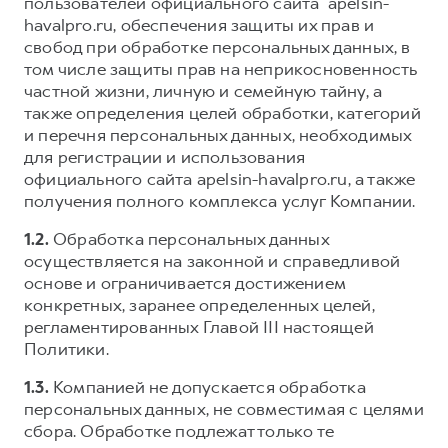
Сервис для корпоративных клиентов
пользователей официального сайта apelsin-
havalpro.ru, обеспечения защиты их прав и
HAVAL Лизинг
АКСЕССУАРЫ HAVAL
свобод при обработке персональных данных, в
Автомобильные аксессуары
том числе защиты прав на неприкосновенность
частной жизни, личную и семейную тайну, а
АКСЕССУАРЫ HAVAL
Коллекция PRO
также определения целей обработки, категорий
Автомобильные аксессуары
Коллекция Базовая
и перечня персональных данных, необходимых
для регистрации и использования
Коллекция PRO
Коллекция Детская
официального сайта apelsin-havalpro.ru, а также
Коллекция Базовая
получения полного комплекса услуг Компании.
Коллекция Детская
1.2.
Обработка персональных данных
осуществляется на законной и справедливой
основе и ограничивается достижением
конкретных, заранее определенных целей,
регламентированных Главой III настоящей
Политики.
1.3.
Компанией не допускается обработка
персональных данных, не совместимая с целями
сбора. Обработке подлежат только те