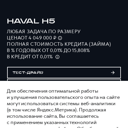
HAVAL H5
ЛЮБАЯ ЗАДАЧА ПО РАЗМЕРУ
ЦЕНАОТ 4 049 000 ₽
ПОЛНАЯ СТОИМОСТЬ КРЕДИТА (ЗАЙМА)
В % ГОДОВЫХ ОТ 0,01% ДО 15,808%
В КРЕДИТ ОТ 0,01%
ТЕСТ-ДРАЙВ
ПОЛУЧИТЬ ПРЕДЛОЖЕНИЕ
Для обеспечения оптимальной работы
и улучшения пользовательского опыта на сайте
могут использоваться системы веб-аналитики
ОЦЕНИВАЙТЕ СВОИ ФИНАНСОВЫЕ
(в том числе Яндекс.Метрика). Продолжая
ВОЗМОЖНОСТИ И РИСКИ
использование сайта, Вы соглашаетесь
ИЗУЧИТЕ ВСЕ УСЛОВИЯ КРЕДИТА (ЗАЙМА) НА
с применением указанных технологий
САЙТЕ: