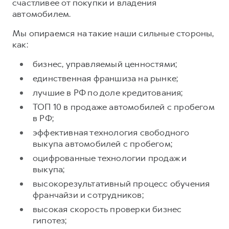
счастливее от покупки и владения
автомобилем.
Тест-драйв
СЕРВИСНОЕ ОБСЛУЖИВАНИЕ
О дилере
Трейд-ин
Нулевое ТО
Наша команда
Мы опираемся на такие наши сильные стороны,
как:
H7
H9
Программа «Помощь на дороге»
Контакты
от 3 799 000 ₽
от 4 799 000 ₽
бизнес, управляемый ценностями;
КРЕДИТ И СТРАХОВАНИЕ
Регламенты технического обслуживания
единственная франшиза на рынке;
Кредитный калькулятор
Электронный ПТС
лучшие в РФ по доле кредитования;
Страхование
ТОП 10 в продаже автомобилей с пробегом
Кредит
ПОДДЕРЖКА
в РФ;
GWM Безопасность
эффективная технология свободного
выкупа автомобилей с пробегом;
КОРПОРАТИВНЫМ КЛИЕНТАМ
Гарантия HAVAL
оцифрованные технологии продаж и
Для малого бизнеса
Мобильное приложение GWM
выкупа;
Корпоративным клиентам
Программа «HAVAL Защита+»
высокорезультативный процесс обучения
франчайзи и сотрудников;
Крупным корпоративным клиентам
Руководства по эксплуатации
высокая скорость проверки бизнес
Система управления автопарком
Подписки
гипотез;