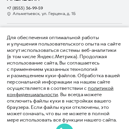
Электронный ПТС
Кредит
Наша команда
+7 (8553) 36-99-59
GWM Безопасность
Для малого бизнеса
Альметьевск, ул. Герцена, д. 1Б
Контакты
Гарантия HAVAL
Корпоративным клиентам
Мобильное приложение GWM
Крупным корпоративным клиентам
О ПРОДУКТЕ
Программа «HAVAL Защита+»
Для обеспечения оптимальной работы
Система управления автопарком
КРЕДИТНЫЕ ПРОГРАММЫ
и улучшения пользовательского опыта на сайте
Руководства по эксплуатации
Сервис для корпоративных клиентов
могут использоваться системы веб-аналитики
ЦЕНЫ И ВЫГОДЫ
Подписки
HAVAL Лизинг
(в том числе Яндекс.Метрика). Продолжая
ЮРИДИЧЕСКАЯ ИНФОРМАЦИЯ
использование сайта, Вы соглашаетесь
Автомобильные аксессуары
Автомобильные аксессуары
Вся представленная на сайте информация, касающаяся
с применением указанных технологий
Коллекция PRO
автомобилей и сервисного обслуживания, носит
Коллекция PRO
и размещением куки-файлов. Обработка вашей
информационный характер и не является публичной офертой.
****На некоторых автомобилях HAVAL может отсутствовать
Коллекция Базовая
персональной информации на нашем сайте
Показать все
Коллекция Базовая
Все цены, указанные на данном сайте, носят информационный
система / устройство вызова экстренных оперативных служб
осуществляется в соответствии с
политикой
характер и являются максимально рекомендуемыми
Коллекция Детская
(блок ЭРА-ГЛОНАСС).
Коллекция Детская
розничными ценами по расчетам дистрибьютора (ООО «Грейт
конфиденциальности
. Вы всегда можете
Волл Мотор Рус»). Для получения подробной информации
© 2026 ООО «Грейт Волл Мотор Рус»
отключить файлы куки в настройках вашего
просьба обращаться к ближайшему официальному дилеру ООО
© 2026 ООО «Апельсин-Авто»
браузера. Если файлы куки отключены, это
«Грейт Волл Мотор Рус» либо по телефону Горячей линии 8 (800)
может означать, что вы не можете в полной
Политика конфиденциальности
511-59-86, либо на сайте. Опубликованная на данном сайте
мере использовать все функции нашего сайта.
информация может быть изменена в любое время без
Юридическая информация
предварительного уведомления.