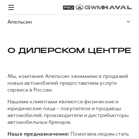
Апельсин
О ДИЛЕРСКОМ ЦЕНТРЕ
Модели
Покупателям
Владельцам
Спецпредложения
О дилере
Мы, компания Апельсин занимаемся продажей
новых автомобилей предоставляем услуги
ВЫБОР И ПОКУПКА
СЕРВИС
СПЕЦПРЕДЛОЖЕНИЯ
БРЕНД HAVAL
сервиса в России.
Автомобили в наличии
Все о сервисе
Покупателям
О бренде
Нашими клиентами являются физические и
юридические лица – покупатели и продавцы
Конфигуратор HAVAL
Запись на сервис
Владельцам
Новости
автомобилей; производители и дистрибьюторы
H3
Аксессуары HAVAL
Моторное масло
О GWM
H5
автомобильных брендов.
от 2 499 000 ₽
от 4 049 000 ₽
Каталоги и прайс-листы
Стоимость ТО
Наше предназначение:
Помогаем людям стать
Программа «HAVAL Защита+»
ИНФОРМАЦИЯ О ДИЛЕРЕ