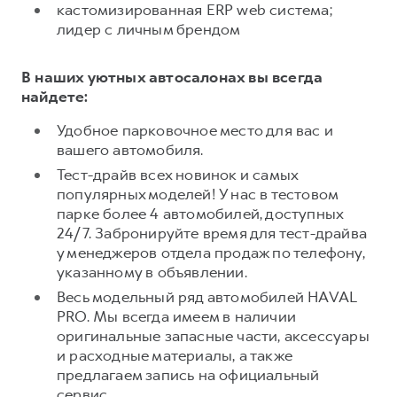
Сервис для корпоративных клиентов
кастомизированная ERP web система;
лидер с личным брендом
HAVAL Лизинг
АКСЕССУАРЫ HAVAL
Автомобильные аксессуары
В наших уютных автосалонах вы всегда
АКСЕССУАРЫ HAVAL
Коллекция PRO
найдете:
Автомобильные аксессуары
Коллекция Базовая
Удобное парковочное место для вас и
Коллекция PRO
Коллекция Детская
вашего автомобиля.
Коллекция Базовая
Тест-драйв всех новинок и самых
популярных моделей! У нас в тестовом
Коллекция Детская
парке более 4 автомобилей, доступных
24/7. Забронируйте время для тест-драйва
у менеджеров отдела продаж по телефону,
указанному в объявлении.
Весь модельный ряд автомобилей HAVAL
PRO. Мы всегда имеем в наличии
оригинальные запасные части, аксессуары
и расходные материалы, а также
предлагаем запись на официальный
сервис.