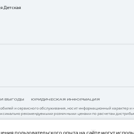
я Детская
 И ВЫГОДЫ
ЮРИДИЧЕСКАЯ ИНФОРМАЦИЯ
билей и сервисного обслуживания, носит информационный характер и не
аксимально рекомендуемыми розничными ценами по расчетам дистрибью
иальному дилеру ООО «Грейт Волл Мотор Рус» либо по телефону Горячей 
истема / устройство вызова экстренных оперативных служб (блок ЭРА-
я без предварительного уведомления.
ения пользовательского опыта на сайте могут исполь