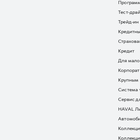
Програм
Тест-дра
Трейд-ин
Кредитны
Страхова
Кредит
Для мало
Корпорат
Крупным 
Система 
Сервис д
HAVAL Л
Автомоби
Коллекци
Коллекци