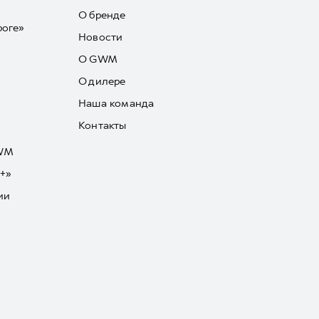
О бренде
роге»
Новости
О GWM
О дилере
Наша команда
Контакты
GWM
+»
ии