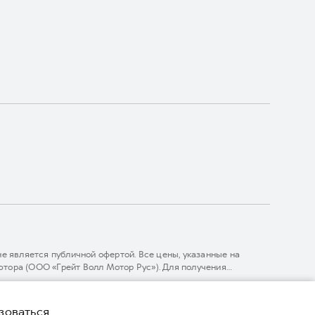
 является публичной офертой. Все цены, указанные на
тора (ООО «Грейт Волл Мотор Рус»). Для получения
линии 8 (800) 511-59-86, либо на сайте. Опубликованная на
ГЛОНАСС).
зоваться