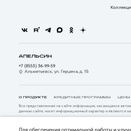
Коллекци
АПЕЛЬСИН
+7 (8553) 36-99-59
Альметьевск, ул. Герцена, д. 1Б
О ПРОДУКТЕ
КРЕДИТНЫЕ ПРОГРАММЫ
ЦЕНЫ
Вся представленная на сайте информация, касающаяся автомо
данном сайте, носят информационный характер и являются м
подробной информации просьба обращаться к ближайшему офиц
****На некоторых автомобилях HAVAL может отсутствовать с
Показать все
данном сайте информация может быть изменена в любое врем
Для обеспечения оптимальной работы и улучш