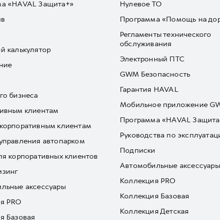
ма «HAVAL Защита+»
Нулевое ТО
йв
Программа «Помощь на до
Регламенты технического
обслуживания
й калькулятор
Электронный ПТС
ние
GWM Безопасность
Гарантия HAVAL
го бизнеса
Мобильное приложение 
ивным клиентам
Программа «HAVAL Защита
корпоративным клиентам
Руководства по эксплуатац
управления автопарком
Подписки
ля корпоративных клиентов
Автомобильные аксессуары
изинг
Коллекция PRO
льные аксессуары
Коллекция Базовая
я PRO
Коллекция Детская
я Базовая