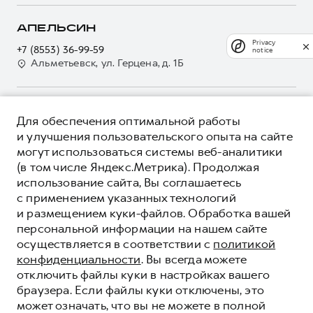
О GWM
Регламенты технического обслуживания
Страхование
О дилере
АПЕЛЬСИН
Электронный ПТС
Кредит
Privacy
Наша команда
+7 (8553) 36-99-59
notice
GWM Безопасность
Для малого бизнеса
Альметьевск, ул. Герцена, д. 1Б
Контакты
Гарантия HAVAL
Корпоративным клиентам
Мобильное приложение GWM
Крупным корпоративным клиентам
О ПРОДУКТЕ
Программа «HAVAL Защита+»
Для обеспечения оптимальной работы
Система управления автопарком
КРЕДИТНЫЕ ПРОГРАММЫ
и улучшения пользовательского опыта на сайте
Руководства по эксплуатации
Сервис для корпоративных клиентов
могут использоваться системы веб-аналитики
ЦЕНЫ И ВЫГОДЫ
Подписки
HAVAL Лизинг
(в том числе Яндекс.Метрика). Продолжая
ЮРИДИЧЕСКАЯ ИНФОРМАЦИЯ
использование сайта, Вы соглашаетесь
Автомобильные аксессуары
Автомобильные аксессуары
Вся представленная на сайте информация, касающаяся
с применением указанных технологий
Коллекция PRO
автомобилей и сервисного обслуживания, носит
Коллекция PRO
и размещением куки-файлов. Обработка вашей
информационный характер и не является публичной офертой.
****На некоторых автомобилях HAVAL может отсутствовать
Коллекция Базовая
персональной информации на нашем сайте
Показать все
Коллекция Базовая
Все цены, указанные на данном сайте, носят информационный
система / устройство вызова экстренных оперативных служб
осуществляется в соответствии с
политикой
характер и являются максимально рекомендуемыми
Коллекция Детская
(блок ЭРА-ГЛОНАСС).
Коллекция Детская
розничными ценами по расчетам дистрибьютора (ООО «Грейт
конфиденциальности
. Вы всегда можете
Волл Мотор Рус»). Для получения подробной информации
© 2026 ООО «Грейт Волл Мотор Рус»
отключить файлы куки в настройках вашего
просьба обращаться к ближайшему официальному дилеру ООО
© 2026 ООО «Апельсин-Авто»
браузера. Если файлы куки отключены, это
«Грейт Волл Мотор Рус» либо по телефону Горячей линии 8 (800)
может означать, что вы не можете в полной
Политика конфиденциальности
511-59-86, либо на сайте. Опубликованная на данном сайте