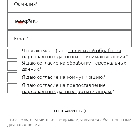
Фамилия
Тест-драйв
СЕРВИСНОЕ ОБСЛУЖИВАНИЕ
О дилере
Трейд-ин
Нулевое ТО
Наша команда
+7
Телефон
H7
H9
Программа «Помощь на дороге»
Контакты
от 3 799 000 ₽
от 4 799 000 ₽
Email
КРЕДИТ И СТРАХОВАНИЕ
Регламенты технического обслуживания
Кредитный калькулятор
Электронный ПТС
Я ознакомлен (-а) с
Политикой обработки
персональных данных
и принимаю условия.
*
Страхование
Я даю
согласие на обработку персональных
Кредит
данных
.
*
ПОДДЕРЖКА
Я даю
согласие на коммуникацию
.
*
GWM Безопасность
Я даю
согласие на предоставление
КОРПОРАТИВНЫМ КЛИЕНТАМ
Гарантия HAVAL
персональных данных третьим лицам.
*
Для малого бизнеса
Мобильное приложение GWM
Корпоративным клиентам
Программа «HAVAL Защита+»
ОТПРАВИТЬ
Крупным корпоративным клиентам
Руководства по эксплуатации
* Все поля, отмеченные звездочкой, являются обязательными
для заполнения.
Система управления автопарком
Подписки