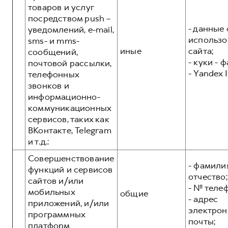
товаров и услуг
посредством push –
- данные 
уведомлений, e-mail,
использо
sms- и mms-
иные
сайта;
сообщений,
- куки - 
почтовой рассылки,
- Yandex I
телефонных
звонков и
информационно-
коммуникационных
сервисов, таких как
ВКонтакте, Telegram
и т.д.:
Совершенствование
- фамилия
функций и сервисов
отчество;
сайтов и/или
- № теле
мобильных
общие
- адрес
приложений, и/или
электрон
программных
почты;
платформ