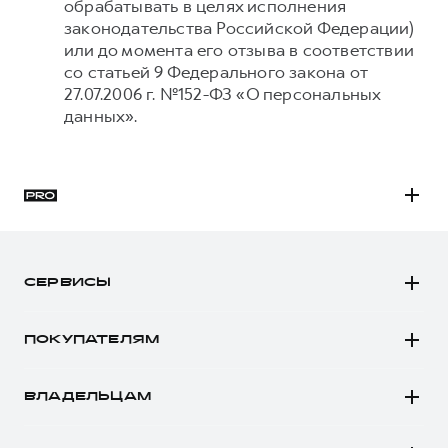
обрабатывать в целях исполнения
законодательства Российской Федерации)
или до момента его отзыва в соответствии
со статьей 9 Федерального закона от
27.07.2006 г. №152-ФЗ «О персональных
данных».
H3
H5
СЕРВИСЫ
H7
Автомобили в наличии
H9
ПОКУПАТЕЛЯМ
Заказать тест-драйв
Автомобили в наличии
Рассчитать кредит
ВЛАДЕЛЬЦАМ
Конфигуратор HAVAL
Записаться на сервис
Все о сервисе
Аксессуары HAVAL