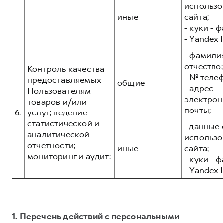
использо
иные
сайта;
- куки - 
- Yandex I
- фамилия
отчество;
Контроль качества
- № теле
предоставляемых
общие
- адрес
Пользователям
электрон
товаров и/или
почты;
6.
услуг; ведение
статистической и
- данные 
аналитической
использо
отчетности;
иные
сайта;
мониторинг и аудит:
- куки - 
- Yandex I
1. Перечень действий с персональными