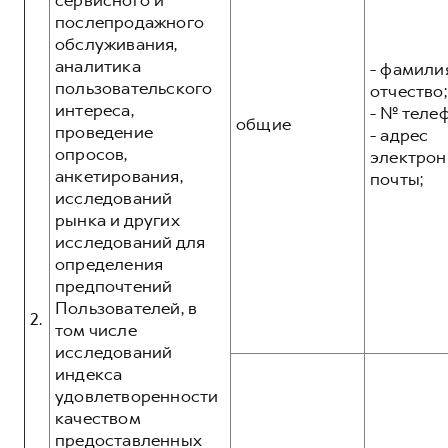
сервисного и
послепродажного
обслуживания,
аналитика
- фамилия
пользовательского
отчество;
интереса,
- № теле
общие
проведение
- адрес
опросов,
электрон
анкетирования,
почты;
исследований
рынка и других
исследований для
определения
предпочтений
Пользователей, в
2.
том числе
исследований
индекса
удовлетворенности
качеством
предоставленных