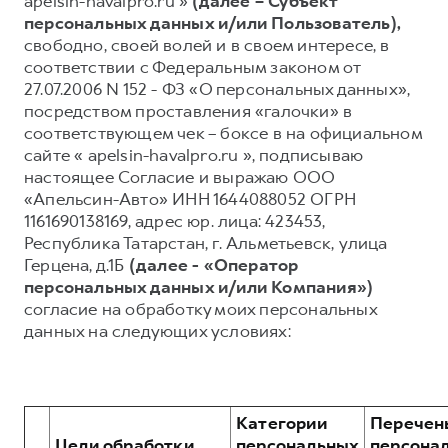
apelsin-havalpro.ru »
(далее – Субъект
персональных данных и/или Пользователь),
Тест-драйв
СЕРВИСНОЕ ОБСЛУЖИВАНИЕ
О дилере
свободно, своей волей и в своем интересе, в
Трейд-ин
Нулевое ТО
Наша команда
соответствии с Федеральным законом от
27.07.2006 N 152 - ФЗ «О персональных данных»,
H7
H9
Программа «Помощь на дороге»
Контакты
от 3 799 000 ₽
от 4 799 000 ₽
посредством проставления «галочки» в
КРЕДИТ И СТРАХОВАНИЕ
Регламенты технического обслуживания
соответствующем чек – боксе в на официальном
сайте « apelsin-havalpro.ru », подписываю
Кредитный калькулятор
Электронный ПТС
настоящее Согласие и выражаю ООО
Страхование
«Апельсин-Авто» ИНН 1644088052 ОГРН
1161690138169, адрес юр. лица: 423453,
Кредит
ПОДДЕРЖКА
Республика Татарстан, г. Альметьевск, улица
GWM Безопасность
Герцена, д.1Б
(далее - «Оператор
персональных данных и/или Компания»)
КОРПОРАТИВНЫМ КЛИЕНТАМ
Гарантия HAVAL
согласие на обработку моих персональных
Для малого бизнеса
Мобильное приложение GWM
данных на следующих условиях:
Корпоративным клиентам
Программа «HAVAL Защита+»
Крупным корпоративным клиентам
Руководства по эксплуатации
Система управления автопарком
Подписки
Категории
Перечен
Цели обработки
персональных
персона