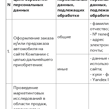
Сервис для корпоративных клиентов
N
персональных
данных,
данных,
HAVAL Лизинг
АКСЕССУАРЫ HAVAL
данных
подлежащих
подлежа
обработке
обработ
Автомобильные аксессуары
- фамилия
АКСЕССУАРЫ HAVAL
Коллекция PRO
отчество;
Автомобильные аксессуары
Коллекция Базовая
- № теле
общие
Оформление заказа
- адрес
Коллекция PRO
Коллекция Детская
и/или предзаказа
электрон
Коллекция Базовая
автомобиля на
почты;
1.
сайте Компании с
Коллекция Детская
- данные 
целью дальнейшего
использо
приобретения:
иные
сайта;
- куки - 
- Yandex I
Проведение
маркетинговых
исследований в
области продаж,