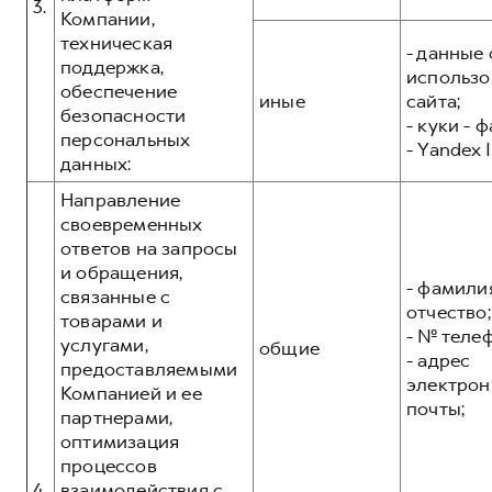
3.
Компании,
техническая
- данные 
поддержка,
использо
обеспечение
иные
сайта;
безопасности
- куки - 
персональных
- Yandex I
данных:
Направление
своевременных
ответов на запросы
и обращения,
- фамилия
связанные с
отчество;
товарами и
- № теле
услугами,
общие
- адрес
предоставляемыми
электрон
Компанией и ее
почты;
партнерами,
оптимизация
процессов
4.
взаимодействия с