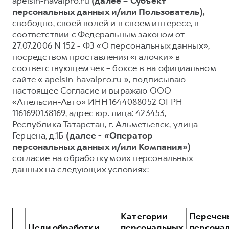
apelsin-havalpro.ru
(далее – Субъект
персональных данных и/или Пользователь),
Тест-драйв
СЕРВИСНОЕ ОБСЛУЖИВАНИЕ
О дилере
свободно, своей волей и в своем интересе, в
Трейд-ин
Нулевое ТО
Наша команда
соответствии с Федеральным законом от
27.07.2006 N 152 - ФЗ «О персональных данных»,
H7
H9
Программа «Помощь на дороге»
Контакты
от 3 799 000 ₽
от 4 799 000 ₽
посредством проставления «галочки» в
КРЕДИТ И СТРАХОВАНИЕ
Регламенты технического обслуживания
соответствующем чек – боксе в на официальном
сайте « apelsin-havalpro.ru », подписываю
Кредитный калькулятор
Электронный ПТС
настоящее Согласие и выражаю ООО
Страхование
«Апельсин-Авто» ИНН 1644088052 ОГРН
1161690138169, адрес юр. лица: 423453,
Кредит
ПОДДЕРЖКА
Республика Татарстан, г. Альметьевск, улица
GWM Безопасность
Герцена, д.1Б
(далее - «Оператор
персональных данных и/или Компания»)
КОРПОРАТИВНЫМ КЛИЕНТАМ
Гарантия HAVAL
согласие на обработку моих персональных
Для малого бизнеса
Мобильное приложение GWM
данных на следующих условиях:
Корпоративным клиентам
Программа «HAVAL Защита+»
Крупным корпоративным клиентам
Руководства по эксплуатации
Система управления автопарком
Подписки
Категории
Перечен
Цели обработки
персональных
персона