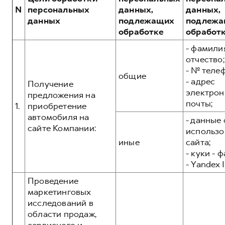
Сервис для корпоративных клиентов
N
персональных
данных,
данных,
HAVAL Лизинг
АКСЕССУАРЫ HAVAL
данных
подлежащих
подлежа
обработке
обработ
Автомобильные аксессуары
- фамилия
АКСЕССУАРЫ HAVAL
Коллекция PRO
отчество;
Автомобильные аксессуары
Коллекция Базовая
- № теле
общие
- адрес
Коллекция PRO
Коллекция Детская
Получение
электрон
предложения на
Коллекция Базовая
почты;
1.
приобретение
Коллекция Детская
автомобиля на
- данные 
сайте Компании:
использо
иные
сайта;
- куки - 
- Yandex I
Проведение
маркетинговых
исследований в
области продаж,