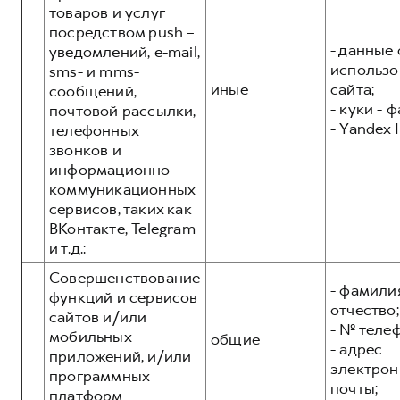
товаров и услуг
посредством push –
- данные 
уведомлений, e-mail,
использо
sms- и mms-
иные
сайта;
сообщений,
- куки - 
почтовой рассылки,
- Yandex I
телефонных
звонков и
информационно-
коммуникационных
сервисов, таких как
ВКонтакте, Telegram
и т.д.:
Совершенствование
- фамилия
функций и сервисов
отчество;
сайтов и/или
- № теле
мобильных
общие
- адрес
приложений, и/или
электрон
программных
почты;
платформ