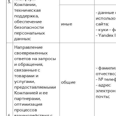
3.
Компании,
техническая
- данные 
поддержка,
использо
обеспечение
иные
сайта;
безопасности
- куки - 
персональных
- Yandex I
данных:
Направление
своевременных
ответов на запросы
и обращения,
- фамилия
связанные с
отчество;
товарами и
- № теле
услугами,
общие
- адрес
предоставляемыми
электрон
Компанией и ее
почты;
партнерами,
оптимизация
процессов
4.
взаимодействия с