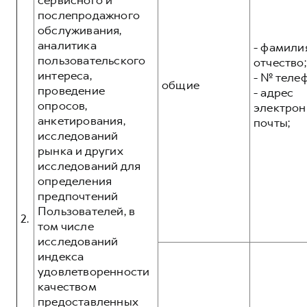
сервисного и
послепродажного
обслуживания,
аналитика
- фамилия
пользовательского
отчество;
интереса,
- № теле
общие
проведение
- адрес
опросов,
электрон
анкетирования,
почты;
исследований
рынка и других
исследований для
определения
предпочтений
Пользователей, в
2.
том числе
исследований
индекса
удовлетворенности
качеством
предоставленных