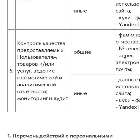
использо
иные
сайта;
- куки - 
- Yandex I
- фамилия
отчество;
Контроль качества
- № теле
предоставляемых
общие
- адрес
Пользователям
электрон
товаров и/или
почты;
6.
услуг; ведение
статистической и
- данные 
аналитической
использо
отчетности;
иные
сайта;
мониторинг и аудит:
- куки - 
- Yandex I
1. Перечень действий с персональными