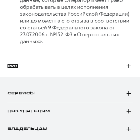
данные, которые Оператор имеет право
обрабатывать в целях исполнения
законодательства Российской Федерации)
или до момента его отзыва в соответствии
со статьей 9 Федерального закона от
27.07.2006 г. №152-ФЗ «О персональных
данных».
H3
H5
СЕРВИСЫ
H7
Автомобили в наличии
H9
ПОКУПАТЕЛЯМ
Заказать тест-драйв
Автомобили в наличии
Рассчитать кредит
ВЛАДЕЛЬЦАМ
Конфигуратор HAVAL
Записаться на сервис