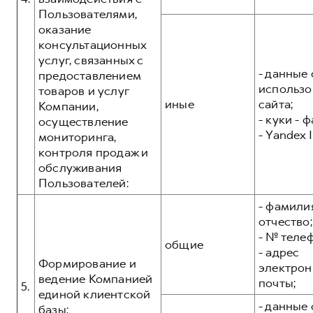
Пользователями,
оказание
консультационных
услуг, связанных с
- данные 
предоставлением
использо
товаров и услуг
иные
сайта;
Компании,
- куки - 
осуществление
- Yandex I
мониторинга,
контроля продаж и
обслуживания
Пользователей:
- фамилия
отчество;
- № теле
общие
- адрес
Формирование и
электрон
ведение Компанией
почты;
5.
единой клиентской
- данные 
базы: