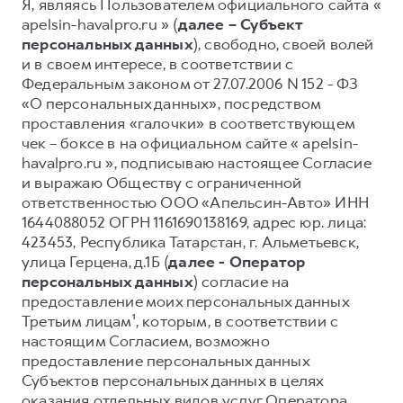
Я, являясь Пользователем официального сайта «
apelsin-havalpro.ru » (
далее – Субъект
Тест-драйв
СЕРВИСНОЕ ОБСЛУЖИВАНИЕ
О дилере
персональных данных
), свободно, своей волей
Трейд-ин
Нулевое ТО
Наша команда
и в своем интересе, в соответствии с
H7
H9
Федеральным законом от 27.07.2006 N 152 - ФЗ
Программа «Помощь на дороге»
Контакты
от 3 799 000 ₽
от 4 799 000 ₽
«О персональных данных», посредством
КРЕДИТ И СТРАХОВАНИЕ
Регламенты технического обслуживания
проставления «галочки» в соответствующем
чек – боксе в на официальном сайте « apelsin-
Кредитный калькулятор
Электронный ПТС
havalpro.ru », подписываю настоящее Согласие
Страхование
и выражаю Обществу с ограниченной
Кредит
ответственностью ООО «Апельсин-Авто» ИНН
ПОДДЕРЖКА
1644088052 ОГРН 1161690138169, адрес юр. лица:
GWM Безопасность
423453, Республика Татарстан, г. Альметьевск,
КОРПОРАТИВНЫМ КЛИЕНТАМ
Гарантия HAVAL
улица Герцена, д.1Б (
далее - Оператор
персональных данных
) согласие на
Для малого бизнеса
Мобильное приложение GWM
предоставление моих персональных данных
Корпоративным клиентам
Программа «HAVAL Защита+»
Третьим лицам¹, которым, в соответствии с
настоящим Согласием, возможно
Крупным корпоративным клиентам
Руководства по эксплуатации
предоставление персональных данных
Система управления автопарком
Подписки
Субъектов персональных данных в целях
оказания отдельных видов услуг Оператора