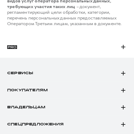
видов услуг оператора персональных данных,
требующих участия таких лиц
– документ,
регламентирующий цели обработки, категории,
перечень персональных данных предоставляемых
Оператором Третьим лицам, указанным в документе.
H3
H5
СЕРВИСЫ
H7
Автомобили в наличии
H9
ПОКУПАТЕЛЯМ
Заказать тест-драйв
Автомобили в наличии
Рассчитать кредит
ВЛАДЕЛЬЦАМ
Конфигуратор HAVAL
Записаться на сервис
Все о сервисе
Аксессуары HAVAL
СПЕЦПРЕДЛОЖЕНИЯ
Запись на сервис
Каталоги и прайс-листы