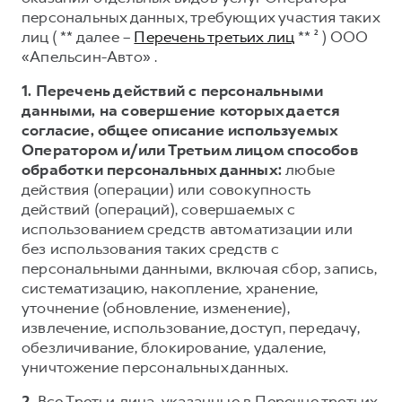
Сервис для корпоративных клиентов
персональных данных, требующих участия таких
HAVAL Лизинг
АКСЕССУАРЫ HAVAL
лиц ( ** далее –
Перечень третьих лиц
** ² ) ООО
«Апельсин-Авто» .
Автомобильные аксессуары
АКСЕССУАРЫ HAVAL
Коллекция PRO
1. Перечень действий с персональными
данными, на совершение которых дается
Автомобильные аксессуары
Коллекция Базовая
согласие, общее описание используемых
Коллекция PRO
Коллекция Детская
Оператором и/или Третьим лицом способов
обработки персональных данных:
любые
Коллекция Базовая
действия (операции) или совокупность
Коллекция Детская
действий (операций), совершаемых с
использованием средств автоматизации или
без использования таких средств с
персональными данными, включая сбор, запись,
систематизацию, накопление, хранение,
уточнение (обновление, изменение),
извлечение, использование, доступ, передачу,
обезличивание, блокирование, удаление,
уничтожение персональных данных.
2.
Все Третьи лица, указанные в Перечне третьих