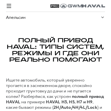
Апельсин
ПОЛНЫЙ ПРИВОД
HAVAL: ТИПЫ СИСТЕМ,
Модели
Покупателям
Владельцам
Спецпредложения
О дилере
РЕЖИМЫ И ГДЕ ОНИ
РЕАЛЬНО ПОМОГАЮТ
ВЫБОР И ПОКУПКА
СЕРВИС
СПЕЦПРЕДЛОЖЕНИЯ
БРЕНД HAVAL
Автомобили в наличии
Все о сервисе
Покупателям
О бренде
Ищете автомобиль, который уверенно
трогается в заснеженном дворе, спокойно
Конфигуратор HAVAL
Запись на сервис
Владельцам
Новости
проходит грунтовку до дачи и не пугается
H3
Аксессуары HAVAL
Моторное масло
О GWM
H5
колеи? Разберёмся, как устроен
полный привод
от 2 499 000 ₽
от 4 049 000 ₽
HAVAL
на примере
HAVAL
H3, H5, H7 и H9
,
Каталоги и прайс-листы
Стоимость ТО
какие бывают режимы (
2H/Auto/4H/4L/Lock
) и
Программа «HAVAL Защита+»
ИНФОРМАЦИЯ О ДИЛЕРЕ