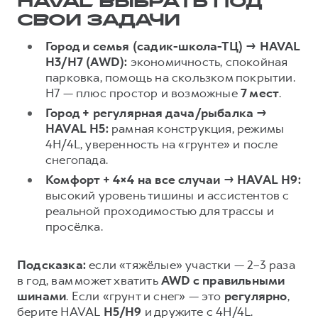
HAVAL ВЫБРАТЬ ПОД
СВОИ ЗАДАЧИ
Город и семья (садик-школа-ТЦ) → HAVAL
H3/H7 (AWD):
экономичность, спокойная
парковка, помощь на скользком покрытии.
H7 — плюс простор и возможные
7 мест
.
Город + регулярная дача/рыбалка →
HAVAL H5:
рамная конструкция, режимы
4H/4L, уверенность на «грунте» и после
снегопада.
Комфорт + 4×4 на все случаи → HAVAL H9:
высокий уровень тишины и ассистентов с
реальной проходимостью для трассы и
просёлка.
Подсказка:
если «тяжёлые» участки — 2–3 раза
в год, вам может хватить
AWD с правильными
шинами
. Если «грунт и снег» — это
регулярно
,
берите HAVAL
H5/H9
и дружите с 4H/4L.