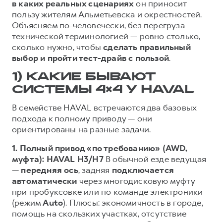
в каких реальных сценариях
он приносит
пользу жителям Альметьевска и окрестностей.
Тест-драйв
СЕРВИСНОЕ ОБСЛУЖИВАНИЕ
О дилере
Объясняем по-человечески, без перегруза
Трейд-ин
Нулевое ТО
Наша команда
технической терминологией — ровно столько,
H7
H9
сколько нужно, чтобы
сделать правильный
Программа «Помощь на дороге»
Контакты
от 3 799 000 ₽
от 4 799 000 ₽
выбор и пройти тест-драйв с пользой
.
КРЕДИТ И СТРАХОВАНИЕ
Регламенты технического обслуживания
1) КАКИЕ БЫВАЮТ
Кредитный калькулятор
Электронный ПТС
СИСТЕМЫ 4×4 У HAVAL
Страхование
В семействе HAVAL встречаются два базовых
Кредит
ПОДДЕРЖКА
подхода к полному приводу — они
GWM Безопасность
ориентированы на разные задачи.
КОРПОРАТИВНЫМ КЛИЕНТАМ
Гарантия HAVAL
1. Полный привод «по требованию» (AWD,
муфта): HAVAL H3/H7
В обычной езде ведущая
Для малого бизнеса
Мобильное приложение GWM
—
передняя ось
, задняя
подключается
Корпоративным клиентам
Программа «HAVAL Защита+»
автоматически
через многодисковую муфту
Крупным корпоративным клиентам
Руководства по эксплуатации
при пробуксовке или по команде электроники
(режим
Auto
). Плюсы: экономичность в городе,
Система управления автопарком
Подписки
помощь на скользких участках, отсутствие