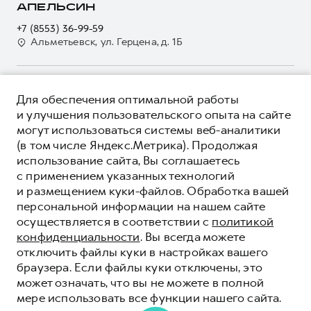
О дилере
АПЕЛЬСИН
Электронный ПТС
Кредит
Наша команда
+7 (8553) 36-99-59
GWM Безопасность
Для малого бизнеса
Альметьевск, ул. Герцена, д. 1Б
Контакты
Гарантия HAVAL
Корпоративным клиентам
Мобильное приложение GWM
Крупным корпоративным клиентам
О ПРОДУКТЕ
Программа «HAVAL Защита+»
Для обеспечения оптимальной работы
Система управления автопарком
КРЕДИТНЫЕ ПРОГРАММЫ
и улучшения пользовательского опыта на сайте
Руководства по эксплуатации
Сервис для корпоративных клиентов
могут использоваться системы веб-аналитики
ЦЕНЫ И ВЫГОДЫ
Подписки
HAVAL Лизинг
(в том числе Яндекс.Метрика). Продолжая
ЮРИДИЧЕСКАЯ ИНФОРМАЦИЯ
использование сайта, Вы соглашаетесь
Автомобильные аксессуары
Автомобильные аксессуары
Вся представленная на сайте информация, касающаяся
с применением указанных технологий
Коллекция PRO
автомобилей и сервисного обслуживания, носит
Коллекция PRO
и размещением куки-файлов. Обработка вашей
информационный характер и не является публичной офертой.
****На некоторых автомобилях HAVAL может отсутствовать
Коллекция Базовая
персональной информации на нашем сайте
Показать все
Коллекция Базовая
Все цены, указанные на данном сайте, носят информационный
система / устройство вызова экстренных оперативных служб
осуществляется в соответствии с
политикой
характер и являются максимально рекомендуемыми
Коллекция Детская
(блок ЭРА-ГЛОНАСС).
Коллекция Детская
розничными ценами по расчетам дистрибьютора (ООО «Грейт
конфиденциальности
. Вы всегда можете
Волл Мотор Рус»). Для получения подробной информации
© 2026 ООО «Грейт Волл Мотор Рус»
отключить файлы куки в настройках вашего
просьба обращаться к ближайшему официальному дилеру ООО
© 2026 ООО «Апельсин-Авто»
браузера. Если файлы куки отключены, это
«Грейт Волл Мотор Рус» либо по телефону Горячей линии 8 (800)
может означать, что вы не можете в полной
Политика конфиденциальности
511-59-86, либо на сайте. Опубликованная на данном сайте
мере использовать все функции нашего сайта.
информация может быть изменена в любое время без
Юридическая информация
предварительного уведомления.