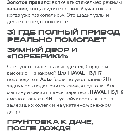
Золотое правило:
включать «тяжёлые» режимы
заранее
, когда видите сложный участок, а не
когда уже «закопались». Это щадит узлы и
делает проезд спокойнее.
3) ГДЕ ПОЛНЫЙ ПРИВОД
РЕАЛЬНО ПОМОГАЕТ
ЗИМНИЙ ДВОР И
«ПОРЕБРИКИ»
Снег уплотнился, на выезде лёд, бордюры
высокие — знакомо? Для
HAVAL
H3/H7
переведите в
Auto
(если по умолчанию 2H) —
задняя ось подключится сама, «подтолкнёт»
машину и снизит шансы зарыться.
HAVAL
H5/H9
смело ставьте в
4H
— устойчивость выше на
замёрзших колеях и на укатанном снежном
дворе.
ГРУНТОВКА К ДАЧЕ,
ПОСЛЕ ДОЖДЯ