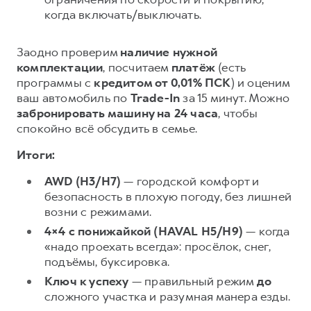
когда включать/выключать.
Заодно проверим
наличие нужной
комплектации
, посчитаем
платёж
(есть
программы с
кредитом от 0,01% ПСК
) и оценим
ваш автомобиль по
Trade-In
за 15 минут. Можно
забронировать машину на 24 часа
, чтобы
спокойно всё обсудить в семье.
Итоги:
AWD (H3/H7)
— городской комфорт и
безопасность в плохую погоду, без лишней
возни с режимами.
4×4 с понижайкой (HAVAL H5/H9)
— когда
«надо проехать всегда»: просёлок, снег,
подъёмы, буксировка.
Ключ к успеху
— правильный режим
до
сложного участка и разумная манера езды.