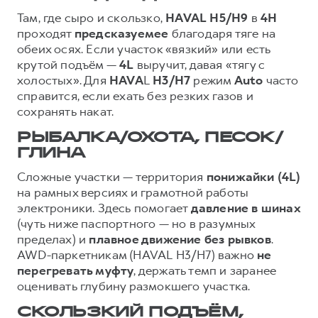
Там, где сыро и скользко,
HAVAL
H5/H9
в
4H
проходят
предсказуемее
благодаря тяге на
обеих осях. Если участок «вязкий» или есть
крутой подъём —
4L
выручит, давая «тягу с
холостых». Для
HAVA
L
H3/H7
режим
Auto
часто
справится, если ехать без резких газов и
сохранять накат.
РЫБАЛКА/ОХОТА, ПЕСОК/
ГЛИНА
Сложные участки — территория
понижайки (4L)
на рамных версиях и грамотной работы
электроники. Здесь помогает
давление в шинах
(чуть ниже паспортного — но в разумных
пределах) и
плавное движение без рывков
.
AWD-паркетникам (HAVAL H3/H7) важно
не
перегревать муфту
, держать темп и заранее
оценивать глубину размокшего участка.
СКОЛЬЗКИЙ ПОДЪЁМ,