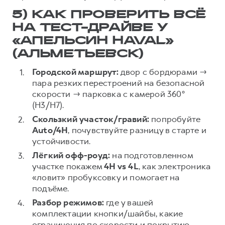
5) КАК ПРОВЕРИТЬ ВСЁ
НА ТЕСТ-ДРАЙВЕ У
«АПЕЛЬСИН HAVAL»
(АЛЬМЕТЬЕВСК)
Городской маршрут:
двор с бордюрами →
пара резких перестроений на безопасной
скорости → парковка с камерой 360°
(H3/H7).
Скользкий участок/гравий:
попробуйте
Auto/4H
, почувствуйте разницу в старте и
устойчивости.
Лёгкий офф-роуд:
на подготовленном
участке покажем
4H vs 4L
, как электроника
«ловит» пробуксовку и помогает на
подъёме.
Разбор режимов:
где у вашей
комплектации кнопки/шайбы, какие
ограничения по скорости и покрытию,