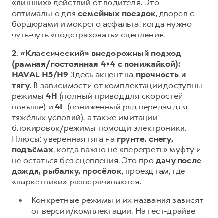
Сервис для корпоративных клиентов
«лишних» действий от водителя. Это
оптимально для
семейных поездок
, дворов с
HAVAL Лизинг
АКСЕССУАРЫ HAVAL
бордюрами и мокрого асфальта: когда нужно
Автомобильные аксессуары
чуть-чуть «подстраховать» сцепление.
АКСЕССУАРЫ HAVAL
Коллекция PRO
2. «Классический» внедорожный подход
(рамная/постоянная 4×4 с понижайкой):
Автомобильные аксессуары
Коллекция Базовая
HAVAL H5/H9
Здесь акцент на
прочность и
Коллекция PRO
Коллекция Детская
тягу
. В зависимости от комплектации доступны
Коллекция Базовая
режимы
4H
(полный привод для скоростей
повыше) и
4L
(пониженный ряд передач для
Коллекция Детская
тяжёлых условий), а также имитации
блокировок/режимы помощи электроники.
Плюсы: уверенная тяга на
грунте, снегу,
подъёмах
, когда важно не «перегреть» муфту и
не остаться без сцепления. Это про
дачу после
дождя, рыбалку, просёлок
, проезд там, где
«паркетники» разворачиваются.
Конкретные режимы и их названия зависят
от версии/комплектации. На тест-драйве