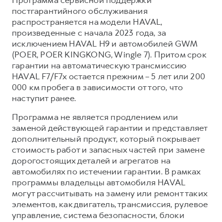
Сервис для корпоративных клиентов
постгарантийного обслуживания
HAVAL Лизинг
АКСЕССУАРЫ HAVAL
распространяется на модели HAVAL,
произведенные с начала 2023 года, за
Автомобильные аксессуары
исключением HAVAL H9 и автомобилей GWM
АКСЕССУАРЫ HAVAL
Коллекция PRO
(POER, POER KINGKONG, Wingle 7). Притом срок
гарантии на автоматическую трансмиссию
Автомобильные аксессуары
Коллекция Базовая
HAVAL F7/F7x остается прежним – 5 лет или 200
Коллекция PRO
Коллекция Детская
000 км пробега в зависимости от того, что
Коллекция Базовая
наступит ранее.
Коллекция Детская
Программа не является продлением или
заменой действующей гарантии и представляет
дополнительный продукт, который покрывает
стоимость работ и запасных частей при замене
дорогостоящих деталей и агрегатов на
автомобилях по истечении гарантии. В рамках
программы владельцы автомобиля HAVAL
могут рассчитывать на замену или ремонт таких
элементов, как двигатель, трансмиссия, рулевое
управление, система безопасности, блоки