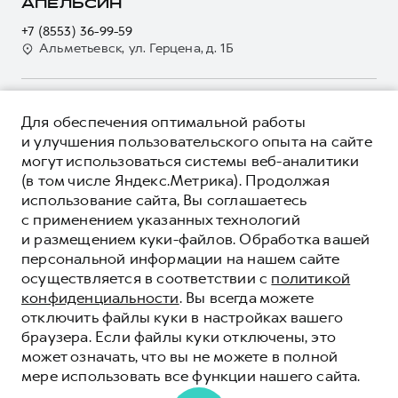
О дилере
АПЕЛЬСИН
Электронный ПТС
Кредит
Наша команда
+7 (8553) 36-99-59
GWM Безопасность
Для малого бизнеса
Альметьевск, ул. Герцена, д. 1Б
Контакты
Гарантия HAVAL
Корпоративным клиентам
Мобильное приложение GWM
Крупным корпоративным клиентам
О ПРОДУКТЕ
Программа «HAVAL Защита+»
Для обеспечения оптимальной работы
Система управления автопарком
КРЕДИТНЫЕ ПРОГРАММЫ
и улучшения пользовательского опыта на сайте
Руководства по эксплуатации
Сервис для корпоративных клиентов
могут использоваться системы веб-аналитики
ЦЕНЫ И ВЫГОДЫ
Подписки
(в том числе Яндекс.Метрика). Продолжая
HAVAL Лизинг
ЮРИДИЧЕСКАЯ ИНФОРМАЦИЯ
использование сайта, Вы соглашаетесь
Автомобильные аксессуары
Автомобильные аксессуары
Вся представленная на сайте информация, касающаяся
с применением указанных технологий
Коллекция PRO
автомобилей и сервисного обслуживания, носит
Коллекция PRO
и размещением куки-файлов. Обработка вашей
информационный характер и не является публичной офертой.
****На некоторых автомобилях HAVAL может отсутствовать
персональной информации на нашем сайте
Коллекция Базовая
Показать все
Коллекция Базовая
Все цены, указанные на данном сайте, носят информационный
система / устройство вызова экстренных оперативных служб
осуществляется в соответствии с
политикой
характер и являются максимально рекомендуемыми
Коллекция Детская
(блок ЭРА-ГЛОНАСС).
Коллекция Детская
розничными ценами по расчетам дистрибьютора (ООО «Грейт
конфиденциальности
. Вы всегда можете
Волл Мотор Рус»). Для получения подробной информации
© 2026 ООО «Грейт Волл Мотор Рус»
отключить файлы куки в настройках вашего
просьба обращаться к ближайшему официальному дилеру ООО
браузера. Если файлы куки отключены, это
© 2026 ООО «Апельсин-Авто»
«Грейт Волл Мотор Рус» либо по телефону Горячей линии 8 (800)
может означать, что вы не можете в полной
Политика конфиденциальности
511-59-86, либо на сайте. Опубликованная на данном сайте
мере использовать все функции нашего сайта.
информация может быть изменена в любое время без
Юридическая информация
предварительного уведомления.