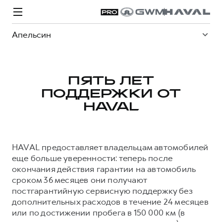
Апельсин
ПЯТЬ ЛЕТ
ПОДДЕРЖКИ ОТ
Модели
Покупателям
Владельцам
Спецпредложения
О дилере
HAVAL
ВЫБОР И ПОКУПКА
СЕРВИС
СПЕЦПРЕДЛОЖЕНИЯ
БРЕНД HAVAL
HAVAL предоставляет владельцам автомобилей
Автомобили в наличии
Все о сервисе
Покупателям
О бренде
еще больше уверенности: теперь после
окончания действия гарантии на автомобиль
Конфигуратор HAVAL
Запись на сервис
Владельцам
Новости
сроком 36 месяцев они получают
H3
Аксессуары HAVAL
Моторное масло
О GWM
H5
постгарантийную сервисную поддержку без
от 2 499 000 ₽
от 4 049 000 ₽
дополнительных расходов в течение 24 месяцев
Каталоги и прайс-листы
Стоимость ТО
или по достижении пробега в 150 000 км (в
Программа «HAVAL Защита+»
ИНФОРМАЦИЯ О ДИЛЕРЕ