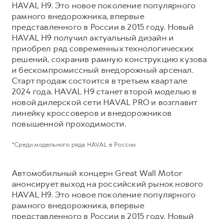
Сервис для корпоративных клиентов
HAVAL H9. Это новое поколение популярного
рамного внедорожника, впервые
HAVAL Лизинг
АКСЕССУАРЫ HAVAL
представленного в России в 2015 году. Новый
Автомобильные аксессуары
HAVAL H9 получил актуальный дизайн и
приобрел ряд современных технологических
АКСЕССУАРЫ HAVAL
Коллекция PRO
решений, сохранив рамную конструкцию кузова
Автомобильные аксессуары
Коллекция Базовая
и бескомпромиссный внедорожный арсенал.
Коллекция PRO
Коллекция Детская
Старт продаж состоится в третьем квартале
2024 года. HAVAL H9 станет второй моделью в
Коллекция Базовая
новой дилерской сети HAVAL PRO и возглавит
Коллекция Детская
линейку кроссоверов и внедорожников
повышенной проходимости.
*Среди модельного ряда HAVAL в России.
Автомобильный концерн Great Wall Motor
анонсирует выход на российский рынок нового
HAVAL H9. Это новое поколение популярного
рамного внедорожника, впервые
представленного в России в 2015 году. Новый