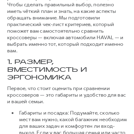
Чтобы сделать правильный выбор, полезно
Тест-драйв
СЕРВИСНОЕ ОБСЛУЖИВАНИЕ
О дилере
иметь чёткий план и знать, на какие аспекты
обращать внимание. Мы подготовили
Трейд-ин
Нулевое ТО
Наша команда
практический чек-лист критериев, который
H7
H9
Программа «Помощь на дороге»
Контакты
поможет вам самостоятельно сравнить
от 3 799 000 ₽
от 4 799 000 ₽
кроссоверы — включая автомобили HAVAL — и
КРЕДИТ И СТРАХОВАНИЕ
Регламенты технического обслуживания
выбрать именно тот, который подходит именно
Кредитный калькулятор
Электронный ПТС
вам.
Страхование
1. РАЗМЕР,
Кредит
ПОДДЕРЖКА
ВМЕСТИМОСТЬ И
GWM Безопасность
ЭРГОНОМИКА
КОРПОРАТИВНЫМ КЛИЕНТАМ
Гарантия HAVAL
Первое, что стоит оценить при сравнении
кроссоверов — это габариты и удобство для вас
Для малого бизнеса
Мобильное приложение GWM
и вашей семьи.
Корпоративным клиентам
Программа «HAVAL Защита+»
Габариты и посадка: Подумайте, сколько
Крупным корпоративным клиентам
Руководства по эксплуатации
мест вам нужно, какой багажник необходим
Система управления автопарком
Подписки
для ваших задач и комфортен ли вход-
выход. Если у вас большая семья или часто