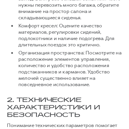
Сервис для корпоративных клиентов
нужны перевозить много багажа, обратите
HAVAL Лизинг
АКСЕССУАРЫ HAVAL
внимание на простор салона и
складывающиеся сиденья.
Автомобильные аксессуары
Комфорт кресел: Оцените качество
АКСЕССУАРЫ HAVAL
Коллекция PRO
материалов, регулировки сидений,
Автомобильные аксессуары
Коллекция Базовая
подлокотники и наличие подогрева. Для
длительных поездок это критично.
Коллекция PRO
Коллекция Детская
Организация пространства: Посмотрите на
Коллекция Базовая
расположение элементов управления,
количество и удобство расположения
Коллекция Детская
подстаканников и карманов. Удобство
мелочей существенно влияет на
повседневное использование.
2. ТЕХНИЧЕСКИЕ
ХАРАКТЕРИСТИКИ И
БЕЗОПАСНОСТЬ
Понимание технических параметров помогает