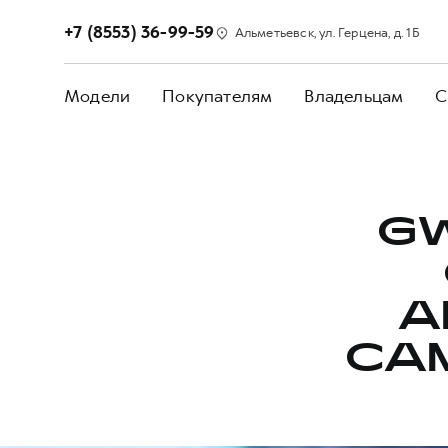
+7 (8553) 36-99-59
Альметьевск, ул. Герцена, д. 1Б
Модели
Покупателям
Владельцам
С
G
А
СА