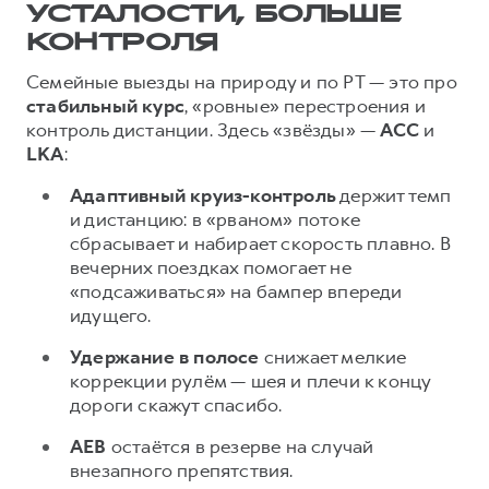
УСТАЛОСТИ, БОЛЬШЕ
КОНТРОЛЯ
Семейные выезды на природу и по РТ — это про
стабильный курс
, «ровные» перестроения и
контроль дистанции. Здесь «звёзды» —
ACC
и
LKA
:
Адаптивный круиз-контроль
держит темп
и дистанцию: в «рваном» потоке
сбрасывает и набирает скорость плавно. В
вечерних поездках помогает не
«подсаживаться» на бампер впереди
идущего.
Удержание в полосе
снижает мелкие
коррекции рулём — шея и плечи к концу
дороги скажут спасибо.
AEB
остаётся в резерве на случай
внезапного препятствия.