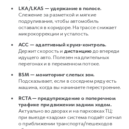
Сервис для корпоративных клиентов
LKA/LKAS — удержание в полосе.
HAVAL Лизинг
АКСЕССУАРЫ HAVAL
Слежение за разметкой и мягкие
Автомобильные аксессуары
подруливания, чтобы автомобиль
оставался в коридоре. На трассе снижает
АКСЕССУАРЫ HAVAL
Коллекция PRO
микрокоррекции и усталость.
Автомобильные аксессуары
Коллекция Базовая
ACC — адаптивный круиз-контроль.
Коллекция PRO
Коллекция Детская
Держит скорость и
дистанцию
до впереди
Коллекция Базовая
идущего авто. Полезен на длительных
перегонах и в переменном потоке.
Коллекция Детская
BSM — мониторинг слепых зон.
Подсказывает, если в соседнем ряду есть
машина, когда вы начинаете перестроение.
RCTA — предупреждение о поперечном
трафике при движении задним ходом.
Актуально во дворах и на парковках ТЦ:
при выезде «задом» система подаёт сигнал
о приближении транспорта/пешеходов