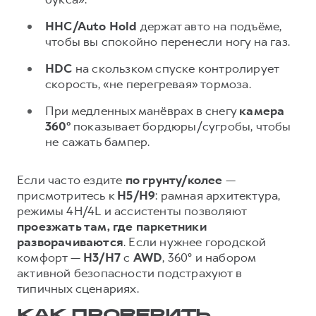
HHC/Auto Hold
держат авто на подъёме,
чтобы вы спокойно перенесли ногу на газ.
HDC
на скользком спуске контролирует
скорость, «не перегревая» тормоза.
При медленных манёврах в снегу
камера
360°
показывает бордюры/сугробы, чтобы
не сажать бампер.
Если часто ездите
по грунту/колее
—
присмотритесь к
H5/H9
: рамная архитектура,
режимы 4H/4L и ассистенты позволяют
проезжать там, где паркетники
разворачиваются
. Если нужнее городской
комфорт —
H3/H7
с
AWD
, 360° и набором
активной безопасности подстрахуют в
типичных сценариях.