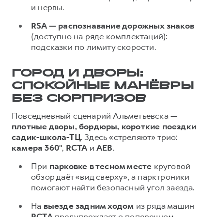
и нервы.
RSA — распознавание дорожных знаков
(доступно на ряде комплектаций):
подсказки по лимиту скорости.
ГОРОД И ДВОРЫ:
СПОКОЙНЫЕ МАНЁВРЫ
БЕЗ СЮРПРИЗОВ
Повседневный сценарий Альметьевска —
плотные дворы, бордюры, короткие поездки
садик-школа-ТЦ
. Здесь «стреляют» трио:
камера 360°
,
RCTA
и
AEB
.
При
парковке в тесном месте
круговой
обзор даёт «вид сверху», а парктроники
помогают найти безопасный угол заезда.
На
выезде задним ходом
из ряда машин
RCTA
предупреждает о поперечном