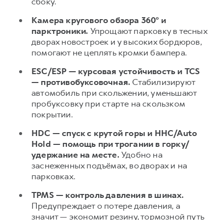
сбоку.
Камера кругового обзора 360° и
парктроники.
Упрощают парковку в тесных
дворах новостроек и у высоких бордюров,
помогают не цеплять кромки бампера.
ESC/ESP — курсовая устойчивость и TCS
— противобуксовочная.
Стабилизируют
автомобиль при скольжении, уменьшают
пробуксовку при старте на скользком
покрытии.
HDC — спуск с крутой горы и HHC/Auto
Hold — помощь при трогании в горку/
удержание на месте.
Удобно на
заснеженных подъёмах, во дворах и на
парковках.
TPMS — контроль давления в шинах.
Предупреждает о потере давления, а
значит — экономит резину, тормозной путь