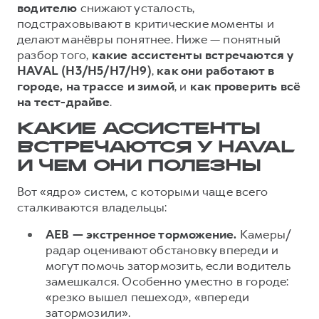
водителю
снижают усталость,
Тест-драйв
СЕРВИСНОЕ ОБСЛУЖИВАНИЕ
О дилере
подстраховывают в критические моменты и
делают манёвры понятнее. Ниже — понятный
Трейд-ин
Нулевое ТО
Наша команда
разбор того,
какие ассистенты встречаются у
H7
H9
Программа «Помощь на дороге»
Контакты
HAVAL (H3/H5/H7/H9)
,
как они работают в
от 3 799 000 ₽
от 4 799 000 ₽
городе, на трассе и зимой
, и
как проверить всё
КРЕДИТ И СТРАХОВАНИЕ
Регламенты технического обслуживания
на тест-драйве
.
Кредитный калькулятор
Электронный ПТС
КАКИЕ АССИСТЕНТЫ
Страхование
ВСТРЕЧАЮТСЯ У HAVAL
Кредит
ПОДДЕРЖКА
И ЧЕМ ОНИ ПОЛЕЗНЫ
GWM Безопасность
Вот «ядро» систем, с которыми чаще всего
КОРПОРАТИВНЫМ КЛИЕНТАМ
Гарантия HAVAL
сталкиваются владельцы:
Для малого бизнеса
Мобильное приложение GWM
AEB — экстренное торможение.
Камеры/
радар оценивают обстановку впереди и
Корпоративным клиентам
Программа «HAVAL Защита+»
могут помочь затормозить, если водитель
Крупным корпоративным клиентам
Руководства по эксплуатации
замешкался. Особенно уместно в городе:
«резко вышел пешеход», «впереди
Система управления автопарком
Подписки
затормозили».