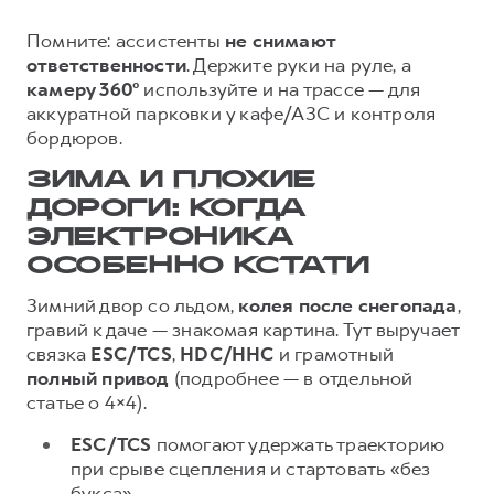
Помните: ассистенты
не снимают
ответственности
. Держите руки на руле, а
камеру 360°
используйте и на трассе — для
аккуратной парковки у кафе/АЗС и контроля
бордюров.
ЗИМА И ПЛОХИЕ
ДОРОГИ: КОГДА
ЭЛЕКТРОНИКА
ОСОБЕННО КСТАТИ
Зимний двор со льдом,
колея после снегопада
,
гравий к даче — знакомая картина. Тут выручает
связка
ESC/TCS
,
HDC/HHC
и грамотный
полный привод
(подробнее — в отдельной
статье о 4×4).
ESC/TCS
помогают удержать траекторию
при срыве сцепления и стартовать «без
букса».