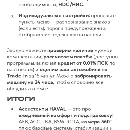
необходимости,
HDC/HHC
.
Индивидуальные настройки:
проверьте
пункты меню — распознавание знаков
(если есть), пороги предупреждений,
отображение подсказок на панели.
Заодно на месте
проверим наличие
нужной
комплектации,
рассчитаем платёж
(доступны
программы, включая
кредит от 0,01% ПСК
по
партнёрам) и
оценим ваш автомобиль по
Trade-In
за 15 минут. Можно
забронировать
машину на 24 часа
, чтобы спокойно всё
обсудить в семье.
ИТОГИ
Ассистенты HAVAL
— это про
ежедневный комфорт и подстраховку
:
AEB, ACC, LKA, BSM, RCTA,
камера 360°
,
плюс базовые системы стабилизации и