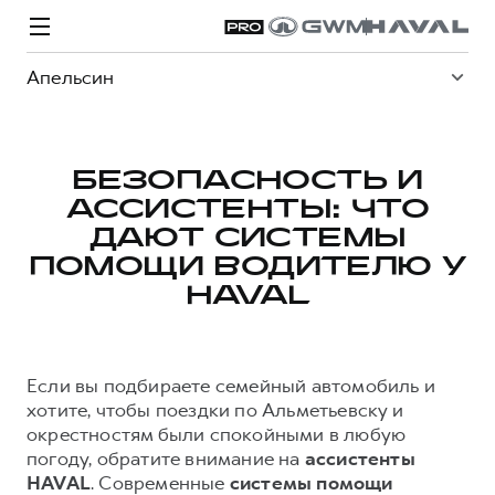
Апельсин
БЕЗОПАСНОСТЬ И
АССИСТЕНТЫ: ЧТО
Модели
Покупателям
Владельцам
Спецпредложения
О дилере
ДАЮТ СИСТЕМЫ
ПОМОЩИ ВОДИТЕЛЮ У
HAVAL
ВЫБОР И ПОКУПКА
СЕРВИС
СПЕЦПРЕДЛОЖЕНИЯ
БРЕНД HAVAL
Автомобили в наличии
Все о сервисе
Покупателям
О бренде
Если вы подбираете семейный автомобиль и
Конфигуратор HAVAL
Запись на сервис
Владельцам
Новости
хотите, чтобы поездки по Альметьевску и
H3
Аксессуары HAVAL
Моторное масло
О GWM
H5
окрестностям были спокойными в любую
от 2 499 000 ₽
от 4 049 000 ₽
Каталоги и прайс-листы
Стоимость ТО
погоду, обратите внимание на
ассистенты
HAVAL
. Современные
системы помощи
Программа «HAVAL Защита+»
ИНФОРМАЦИЯ О ДИЛЕРЕ