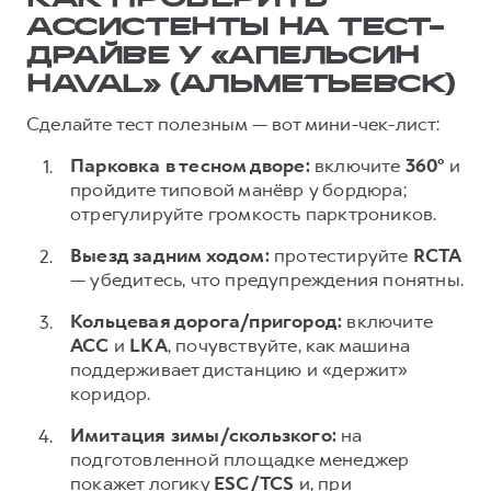
КАК ПРОВЕРИТЬ
АССИСТЕНТЫ НА ТЕСТ-
ДРАЙВЕ У «АПЕЛЬСИН
HAVAL» (АЛЬМЕТЬЕВСК)
Сделайте тест полезным — вот мини-чек-лист:
Парковка в тесном дворе:
включите
360°
и
пройдите типовой манёвр у бордюра;
отрегулируйте громкость парктроников.
Выезд задним ходом:
протестируйте
RCTA
— убедитесь, что предупреждения понятны.
Кольцевая дорога/пригород:
включите
ACC
и
LKA
, почувствуйте, как машина
поддерживает дистанцию и «держит»
коридор.
Имитация зимы/скользкого:
на
подготовленной площадке менеджер
покажет логику
ESC/TCS
и, при